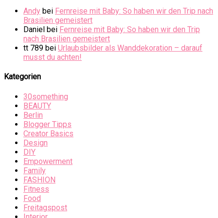
Andy
bei
Fernreise mit Baby: So haben wir den Trip nach
Brasilien gemeistert
Daniel
bei
Fernreise mit Baby: So haben wir den Trip
nach Brasilien gemeistert
tt 789
bei
Urlaubsbilder als Wanddekoration – darauf
musst du achten!
Kategorien
30something
BEAUTY
Berlin
Blogger Tipps
Creator Basics
Design
DIY
Empowerment
Family
FASHION
Fitness
Food
Freitagspost
Interior