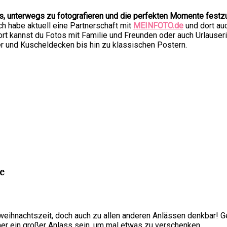
es, unterwegs zu fotografieren und die perfekten Momente festz
h habe aktuell eine Partnerschaft mit
MEINFOTO.de
und dort au
Dort kannst du Fotos mit Familie und Freunden oder auch Urlaus
er und Kuscheldecken bis hin zu klassischen Postern.
e
rweihnachtszeit, doch auch zu allen anderen Anlässen denkbar! G
er ein großer Anlass sein, um mal etwas zu verschenken.