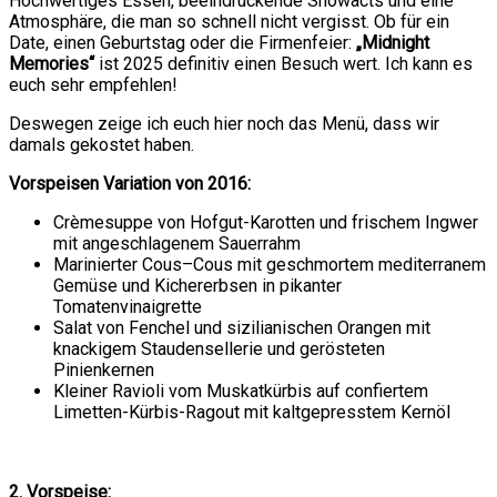
Hochwertiges Essen, beeindruckende Showacts und eine
Atmosphäre, die man so schnell nicht vergisst. Ob für ein
Date, einen Geburtstag oder die Firmenfeier:
„Midnight
Memories“
ist 2025 definitiv einen Besuch wert. Ich kann es
euch sehr empfehlen!
Deswegen zeige ich euch hier noch das Menü, dass wir
damals gekostet haben.
Vorspeisen Variation von 2016:
Crèmesuppe von Hofgut-Karotten und frischem Ingwer
mit angeschlagenem Sauerrahm
Marinierter Cous–Cous mit geschmortem mediterranem
Gemüse und Kichererbsen in pikanter
Tomatenvinaigrette
Salat von Fenchel und sizilianischen Orangen mit
knackigem Staudensellerie und gerösteten
Pinienkernen
Kleiner Ravioli vom Muskatkürbis auf confiertem
Limetten-Kürbis-Ragout mit kaltgepresstem Kernöl
2. Vorspeise: