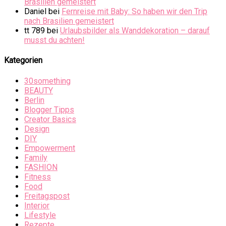
Brasilien gemeistert
Daniel
bei
Fernreise mit Baby: So haben wir den Trip
nach Brasilien gemeistert
tt 789
bei
Urlaubsbilder als Wanddekoration – darauf
musst du achten!
Kategorien
30something
BEAUTY
Berlin
Blogger Tipps
Creator Basics
Design
DIY
Empowerment
Family
FASHION
Fitness
Food
Freitagspost
Interior
Lifestyle
Rezepte