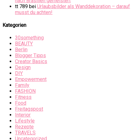
nach Brasilien gemeistert
tt 789
bei
Urlaubsbilder als Wanddekoration – darauf
musst du achten!
Kategorien
30something
BEAUTY
Berlin
Blogger Tipps
Creator Basics
Design
DIY
Empowerment
Family
FASHION
Fitness
Food
Freitagspost
Interior
Lifestyle
Rezepte
TRAVELS
Uncategorized