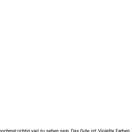
nochmal richtig viel zu sehen sein. Das Gute ist: Violette Farben