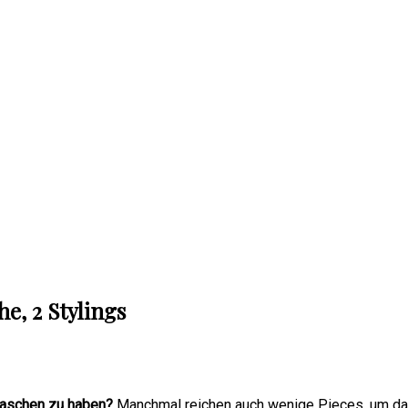
e, 2 Stylings
dtaschen zu haben?
Manchmal reichen auch wenige Pieces, um dam