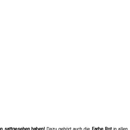
an sattgesehen haben!
Dazu gehört auch die
Farbe Rot
in allen