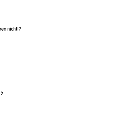
ben nicht!?
🙂