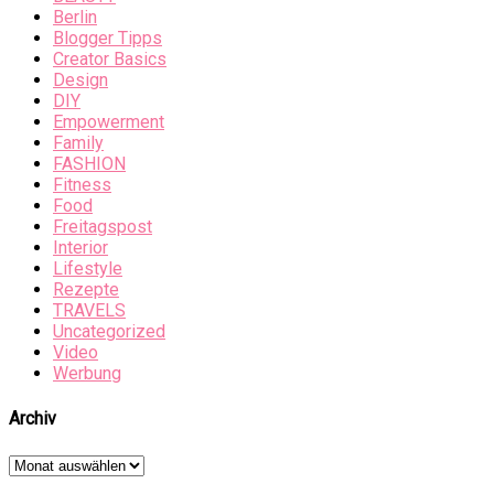
Berlin
Blogger Tipps
Creator Basics
Design
DIY
Empowerment
Family
FASHION
Fitness
Food
Freitagspost
Interior
Lifestyle
Rezepte
TRAVELS
Uncategorized
Video
Werbung
Archiv
Archiv