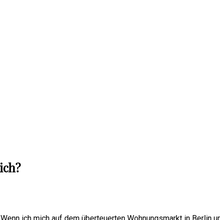
ich?
.
Wenn ich mich auf dem überteuerten Wohnungsmarkt in Berlin um