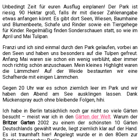
Unbedingt Zeit für euren Ausflug einplanen! Der Park ist
riesig. 90 Hektar groß, falls ihr mit dieser Zahlenangabe
etwas anfangen könnt. Es gibt dort Seen, Wiesen, Baumhaine
und Blumenbeete, Schafe und Rinder sowie ein Tiergehege
für Kinder. Regelmäßig finden Sonderschauen statt, so wie im
April und Mai Tulipan.
Franzi und ich sind einmal durch den Park gelaufen, vorbei an
den Seen und haben uns besonders auf die Tulpen gefreut.
Anfang Mai waren sie schon ein wenig verblüht, aber immer
noch richtig schön anzuschauen. Mein kleines Highlight waren
die Lämmchen! Auf der Weide bestaunten wir eine
Schafherde mit einigen Lämmchen.
Gegen 20 Uhr war es schon ziemlich leer im Park und wir
haben den Abend am See ausklingen lassen. Dank
Mückenspray auch ohne bleibende Folgen, hihi.
Ich habe in Berlin tatsächlich noch gar nicht so viele Gärten
besucht – meist war ich in den
Gärten der Welt
. Warum der
Britzer Garten
2002 zu einem der schönsten 10 Gärten
Deutschlands gewählt wurde, liegt ziemlich klar auf der Hand.
Es ist traumhaft hier! Angelegt wurde er in den 80ern zur