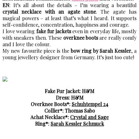
EN
: It’s all about the details – I’m wearing a beautiful
crystal necklace with an agate stone
. The agate has
magical powers – at least that’s what I heard. It supports
self-confidence, concentration, happiness and courage.
I love wearing
fake fur jackets
even in everyday life, mostly
with sneakers then. These
overknee boots
are really comfy
and I love the colour.
My new favourite piece is the
bow ring by Sarah Kessler
, a
young jewellery designer from Germany. It’s just too cute!
Fake Fur Jacket: H&M
Dress: H&M
Overknee Boots*:
Schuhtempel 24
Collier*: Thomas Sabo
Achat Necklace*:
Crystal and Sage
Ring*:
Sarah Kessler Schmuck