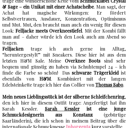
trage eine wunderschöne Kette vom
Schmucklabel Crystal
& Sage – ein Unikat mit einer Achatscheibe
. Man sagt, der
Achat hat magische Wirkungen: Er fördert
Selbstvertrauen, Ausdauer, Konzentration, Optimismus
und Mut. Mut, den braucht man auch ein wenig für diesen
Look:
Felljacke meets Overkneestiefel
. Mit der Kombi fällt
man auf – daher würde ich den Look auch am Abend so
tragen.
Felljacken
trage ich auch gerne im Alltag,
“heruntergestylt” mit Sneakers. Diese hier ist aus dem
letzten H&M Sale. Meine
Overknee Boots
sind sehr
bequem und günstig zu haben via Schuhtempel 24 – ich
finde die Farbe so schön! Das
schwarze Trägerkleid
ist
ebenfalls von
H&M
. Kombiniert mit der langen
Edelsteinkette trage ich hier das Collier von
Thomas Sabo
.
Mein neues Lieblingsstück ist der silberne Schleifchenring
,
den ich hier in diesem Outfit trage: Angefertigt hat ihn
Sarah Kessler.
Sarah Kessler
ist eine junge
Schmuckdesignerin aus Konstanz
(gebürtige
Saarländerin), die ich schon in meinem Beitrag über die
internationale Schmuckmesse
Inhorgenta
kurz vorstellte.