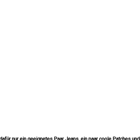
dafür nur ein geeignetes Paar Jeans, ein paar coole Patches und