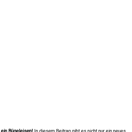
 ein Bügeleisen!
In diesem Beitrag gibt es nicht nur ein neues