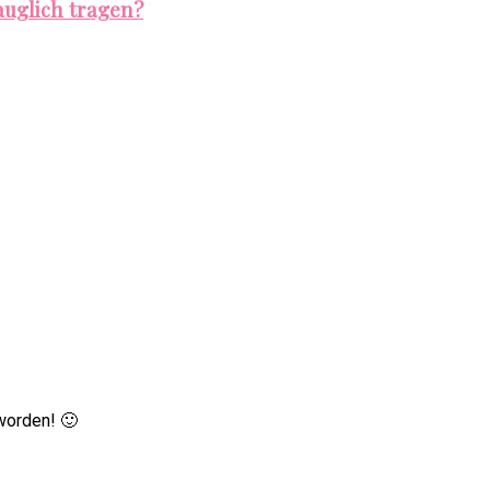
auglich tragen?
worden! 🙂