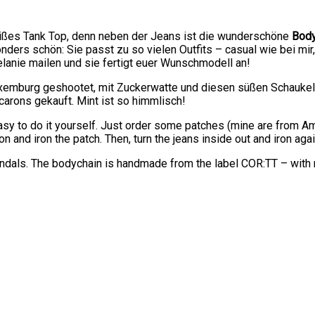
weißes Tank Top, denn neben der Jeans ist die wunderschöne
Body
ders schön: Sie passt zu so vielen Outfits – casual wie bei mir,
elanie mailen und sie fertigt euer Wunschmodell an!
xemburg geshootet, mit Zuckerwatte und diesen süßen Schaukeln,
carons gekauft. Mint ist so himmlisch!
 easy to do it yourself. Just order some patches (mine are from Am
 and iron the patch. Then, turn the jeans inside out and iron aga
andals. The bodychain is handmade from the label COR:TT – with mo