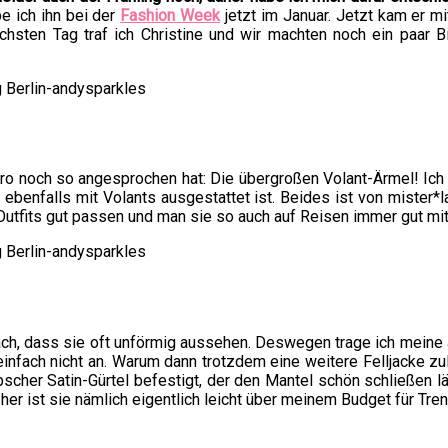
e ich ihn bei der
Fashion Week
jetzt im Januar. Jetzt kam er m
sten Tag traf ich Christine und wir machten noch ein paar Bil
o noch so angesprochen hat: Die übergroßen Volant-Ärmel! Ich
r ebenfalls mit Volants ausgestattet ist. Beides ist von mister
n Outfits gut passen und man sie so auch auf Reisen immer gut m
ch, dass sie oft unförmig aussehen. Deswegen trage ich meine 
infach nicht an. Warum dann trotzdem eine weitere Felljacke zul
 hübscher Satin-Gürtel befestigt, der den Mantel schön schließen 
er ist sie nämlich eigentlich leicht über meinem Budget für Tren