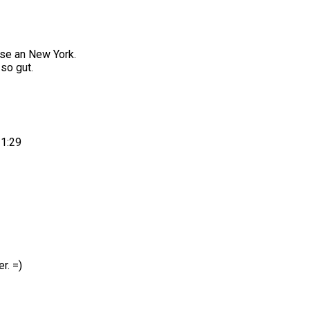
se an New York.
 so gut.
21:29
r. =)