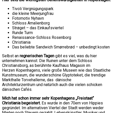
Tivoli Vergnügungspark
die kleine Meerjungfrau
Fotomotiv Nyhavn
Schloss Amalienborg
Strøget – das Einkaufsviertel
Runde Turm
Renaissance-Schloss Rosenborg
Christiania
Das beliebte Sandwich Smørrebrød – unbedingt kosten
Selbst an
regnerischen Tagen
gibt es viel, was du hier
unternehmen kannst. Die Ruinen unter dem Schloss
Christiansborg, as berühmte Kaufhaus Magasin im
Herzen Kopenhagens, viele große Museen wie das Staatliche
Kunstmuseum, die wunderschöne Glyptoteket, die trendige
Markthalle Torvehallerne, das dänische
Architekturzentrum und natürlich auch die vielen schicken
dänischen Cafés.
Mich hat schon immer sehr Kopenhagens „Freistaat“
Christiania begeistert.
Es wurde in den 70ern von Hippies
gegründet. Im alternativen Viertel der Stadt werden weder
Mieten noch Steuern gezahlt. Lebenskünstler, Musiker und