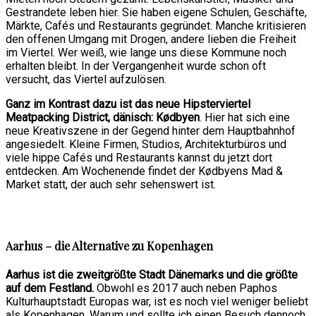
Gestrandete leben hier. Sie haben eigene Schulen, Geschäfte,
Märkte, Cafés und Restaurants gegründet. Manche kritisieren
den offenen Umgang mit Drogen, andere lieben die Freiheit
im Viertel. Wer weiß, wie lange uns diese Kommune noch
erhalten bleibt. In der Vergangenheit wurde schon oft
versucht, das Viertel aufzulösen.
Ganz im Kontrast dazu ist das neue Hipsterviertel
Meatpacking District, dänisch: Kødbyen
. Hier hat sich eine
neue Kreativszene in der Gegend hinter dem Hauptbahnhof
angesiedelt. Kleine Firmen, Studios, Architekturbüros und
viele hippe Cafés und Restaurants kannst du jetzt dort
entdecken. Am Wochenende findet der Kødbyens Mad &
Market statt, der auch sehr sehenswert ist.
Aarhus – die Alternative zu Kopenhagen
Aarhus ist die zweitgrößte Stadt Dänemarks und die größte
auf dem Festland.
Obwohl es 2017 auch neben Paphos
Kulturhauptstadt Europas war, ist es noch viel weniger beliebt
als Kopenhagen. Warum und sollte ich einen Besuch dennoch