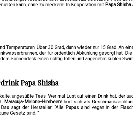
genießen kann, ohne zu meckern! In Kooperation mit
Papa Shisha
 und Temperaturen. Über 30 Grad, dann wieder nur 15 Grad. An ein
Trinkwasserbrunnen, der für ordentlich Abkühlung gesorgt hat. Di
f dem Sonnendeck einen richtig tollen und angenehm kühlen Swi
rdrink Papa Shisha
 kalte, ungesüßte Tees. Wer mal Lust auf einen Drink hat, der 
t.
Maracuja-Melone-Himbeere
hört sich als Geschmacksrichtun
 Das sagt der Hersteller: “Alle Papas sind vegan in der Flas
aune Gesetz sind. “