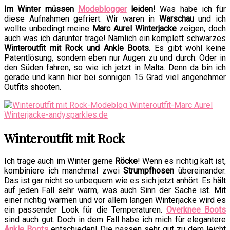
Im Winter müssen
Modeblogger
leiden!
Was habe ich für
diese Aufnahmen gefriert. Wir waren in
Warschau
und ich
wollte unbedingt meine
Marc Aurel Winterjacke
zeigen, doch
auch was ich darunter trage! Nämlich ein komplett schwarzes
Winteroutfit mit Rock und Ankle Boots
. Es gibt wohl keine
Patentlösung, sondern eben nur Augen zu und durch. Oder in
den Süden fahren, so wie ich jetzt in Malta. Denn da bin ich
gerade und kann hier bei sonnigen 15 Grad viel angenehmer
Outfits shooten.
Winteroutfit mit Rock
Ich trage auch im Winter gerne
Röcke
! Wenn es richtig kalt ist,
kombiniere ich manchmal zwei
Strumpfhosen
übereinander.
Das ist gar nicht so unbequem wie es sich jetzt anhört. Es hält
auf jeden Fall sehr warm, was auch Sinn der Sache ist. Mit
einer richtig warmen und vor allem langen Winterjacke wird es
ein passender Look für die Temperaturen.
Overknee Boots
sind auch gut. Doch in dem Fall habe ich mich für elegantere
Ankle Boots
entschieden! Die passen sehr gut zu dem leicht