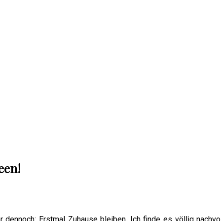
een!
r dennoch: Erstmal Zuhause bleiben. Ich finde es völlig nachv