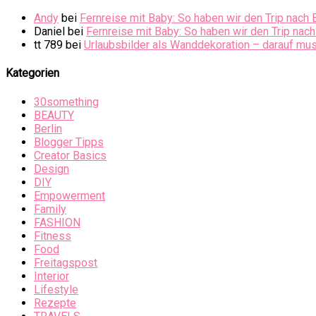
Andy
bei
Fernreise mit Baby: So haben wir den Trip nach 
Daniel
bei
Fernreise mit Baby: So haben wir den Trip nach
tt 789
bei
Urlaubsbilder als Wanddekoration – darauf mus
Kategorien
30something
BEAUTY
Berlin
Blogger Tipps
Creator Basics
Design
DIY
Empowerment
Family
FASHION
Fitness
Food
Freitagspost
Interior
Lifestyle
Rezepte