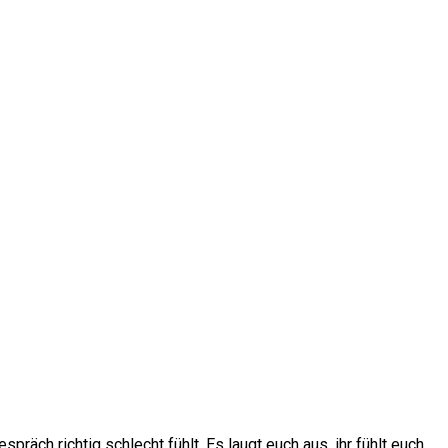
präch richtig schlecht fühlt. Es laugt euch aus, ihr fühlt euch